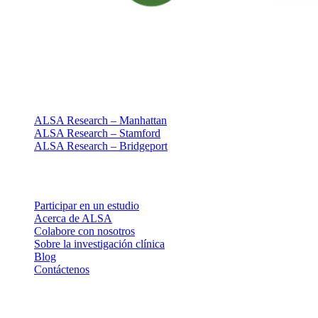
Investigación clínica centrada en las personas
Desde 1994 · NY + CT
Nuestras sedes
ALSA Research – Manhattan
ALSA Research – Stamford
ALSA Research – Bridgeport
Explorar
Participar en un estudio
Acerca de ALSA
Colabore con nosotros
Sobre la investigación clínica
Blog
Contáctenos
Legal