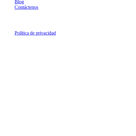
Blog
Contáctenos
Legal
Política de privacidad
© 2026 ALSA Research. Todos los derechos reservados.