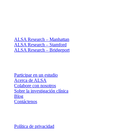
Investigación clínica centrada en las personas
Desde 1994 · NY + CT
Nuestras sedes
ALSA Research – Manhattan
ALSA Research – Stamford
ALSA Research – Bridgeport
Explorar
Participar en un estudio
Acerca de ALSA
Colabore con nosotros
Sobre la investigación clínica
Blog
Contáctenos
Legal
Política de privacidad