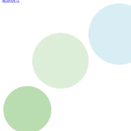
activos
→