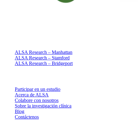
Investigación clínica centrada en las personas
Desde 1994 · NY + CT
Nuestras sedes
ALSA Research – Manhattan
ALSA Research – Stamford
ALSA Research – Bridgeport
Explorar
Participar en un estudio
Acerca de ALSA
Colabore con nosotros
Sobre la investigación clínica
Blog
Contáctenos
Legal