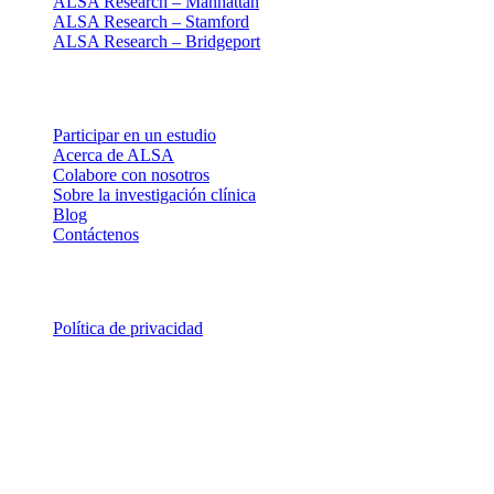
ALSA Research – Manhattan
ALSA Research – Stamford
ALSA Research – Bridgeport
Explorar
Participar en un estudio
Acerca de ALSA
Colabore con nosotros
Sobre la investigación clínica
Blog
Contáctenos
Legal
Política de privacidad
© 2026 ALSA Research. Todos los derechos reservados.